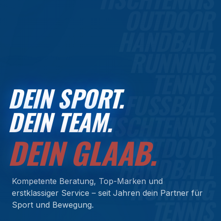
OUTDOOR
HANDBALL
RUNNING
TENNIS
DEIN SPORT.
FUSSBALL
DEIN TEAM.
TISCHTENNIS
OUTDOOR
DEIN GLAAB.
HANDBALL
RUNNING
Kompetente Beratung, Top-Marken und
erstklassiger Service – seit Jahren dein Partner für
TENNIS
Sport und Bewegung.